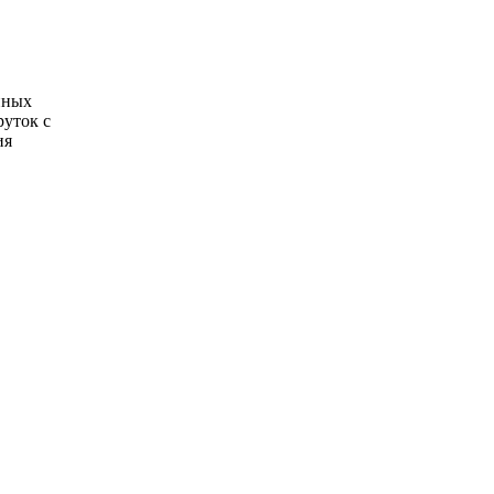
нных
руток с
ия