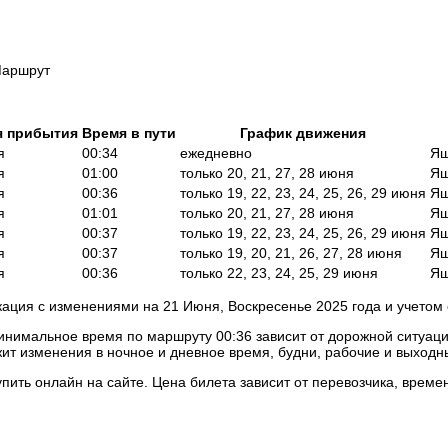
аршрут
я прибытия
Время в пути
График движения
я
00:34
ежедневно
Яш
я
01:00
только 20, 21, 27, 28 июня
Яш
я
00:36
только 19, 22, 23, 24, 25, 26, 29 июня
Яш
я
01:01
только 20, 21, 27, 28 июня
Яш
я
00:37
только 19, 22, 23, 24, 25, 26, 29 июня
Яш
я
00:37
только 19, 20, 21, 26, 27, 28 июня
Яш
я
00:36
только 22, 23, 24, 25, 29 июня
Яш
ация с изменениями на 21 Июня, Воскресенье 2025 года и учетом
инимальное время по маршруту 00:36 зависит от дорожной ситуаци
ит изменения в ночное и дневное время, будни, рабочие и выходн
пить онлайн на сайте. Цена билета зависит от перевозчика, време