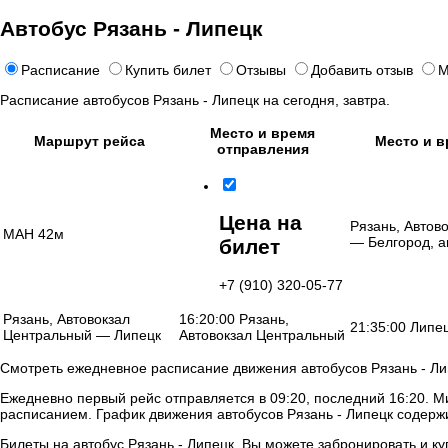
Автобус Рязань - Липецк
Расписание
Купить билет
Отзывы
Добавить отзыв
М
Расписание автобусов Рязань - Липецк на сегодня, завтра.
Место и время
Маршрут рейса
Место и 
отправления
Цена на
Рязань, Автов
МАН 42м
— Белгород, а
билет
+7 (910) 320-05-77
Рязань, Автовокзал
16:20:00 Рязань,
21:35:00 Липец
Центральный — Липецк
Автовокзал Центральный
Смотреть ежедневное расписание движения автобусов Рязань - Ли
Ежедневно первый рейс отправляется в 09:20, последний 16:20. М
расписанием. График движения автобусов Рязань - Липецк содержи
Билеты на автобус Рязань - Липецк, Вы можете забронировать и ку