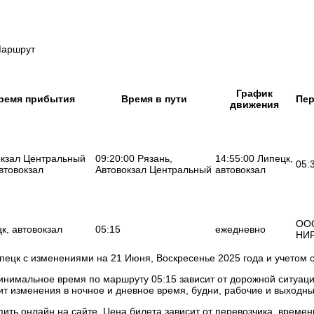
аршрут
График
время прибытия
Время в пути
Пер
движения
окзал Центральный
09:20:00 Рязань,
14:55:00 Липецк,
05:
втовокзал
Автовокзал Центральный
автовокзал
ОО
к, автовокзал
05:15
ежедневно
НИР
пецк с изменениями на 21 Июня, Воскресенье 2025 года и учетом
инимальное время по маршруту 05:15 зависит от дорожной ситуаци
т изменения в ночное и дневное время, будни, рабочие и выходны
пить онлайн на сайте. Цена билета зависит от перевозчика, времен