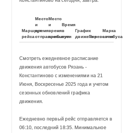
Константиново на сегодня, завтра.
Место
Место
и
и
Время
Маршрут
время
время
в
График
Марка
рейса
отправления
прибытия
пути
движения
Перевозчик
автобуса
Смотреть ежедневное расписание
движения автобусов Рязань -
Константиново с изменениями на 21
Июня, Воскресенье 2025 года и учетом
сезонных обновлений графика
движения.
Согласен с политикой
конфиденциальности
Обновить картинку
Ежедневно первый рейс отправляется в
06:10, последний 18:35. Минимальное