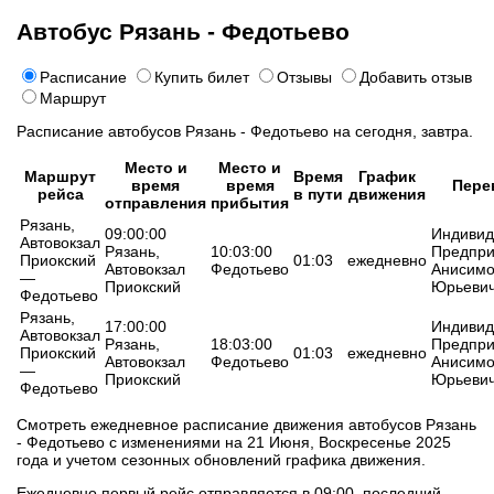
Автобус Рязань - Федотьево
Расписание
Купить билет
Отзывы
Добавить отзыв
Маршрут
Расписание автобусов Рязань - Федотьево на сегодня, завтра.
Место и
Место и
Маршрут
Время
График
время
время
Пере
рейса
в пути
движения
отправления
прибытия
Рязань,
09:00:00
Индивид
Автовокзал
Рязань,
10:03:00
Предпри
Приокский
01:03
ежедневно
Автовокзал
Федотьево
Анисимо
—
Приокский
Юрьеви
Федотьево
Рязань,
17:00:00
Индивид
Автовокзал
Рязань,
18:03:00
Предпри
Приокский
01:03
ежедневно
Автовокзал
Федотьево
Анисимо
—
Приокский
Юрьеви
Федотьево
Смотреть ежедневное расписание движения автобусов Рязань
- Федотьево с изменениями на 21 Июня, Воскресенье 2025
года и учетом сезонных обновлений графика движения.
Ежедневно первый рейс отправляется в 09:00, последний