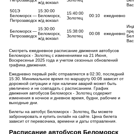
ж/д вокзал
Вас
501Э
15:30:00
15:40:00
Беломорск —
Беломорск,
00:10
ежедневно
Золотец
Петрозаводск
ж/д вокзал
Инд
15:30:00
Беломорск —
15:38:00
пре
Беломорск,
00:08
ежедневно
Петрозаводск
Золотец
Бел
ж/д вокзал
Вас
Смотреть ежедневное расписание движения автобусов
Беломорск - Золотец с изменениями на 21 Июня,
Воскресенье 2025 года и учетом сезонных обновлений
графика движения.
Ежедневно первый рейс отправляется в 02:30, последний
15:30. Минимальное время по маршруту 00:08 зависит от
дорожной ситуации и при наличии аварий может быть
увеличено и не совпадать с расписанием. График
движения автобусов Беломорск - Золотец содержит
изменения в ночное и дневное время, будни, рабочие и
выходные дни.
Билеты на автобус Беломорск - Золотец, Вы можете
забронировать и купить онлайн на сайте. Цена билета
зависит от перевозчика, времени и даты отправления.
Расписание автобусов Беломорск