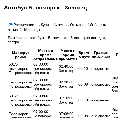
Автобус Беломорск - Золотец
Расписание
Купить билет
Отзывы
Добавить
отзыв
Маршрут
Расписание автобусов Беломорск - Золотец на сегодня,
завтра.
Место и
Место и
Маршрут
Время
График
время
время
рейса
в пути
движения
отправления
прибытия
501Э
02:30:00
02:40:00
Беломорск —
Беломорск,
00:10
ежедневно
Золотец
Петрозаводск
ж/д вокзал
Инд
02:30:00
Беломорск —
02:38:00
пре
Беломорск,
00:08
ежедневно
Петрозаводск
Золотец
Бел
ж/д вокзал
Вас
501Э
07:00:00
07:10:00
Беломорск —
Беломорск,
00:10
ежедневно
Золотец
Петрозаводск
ж/д вокзал
Инд
07:00:00
Беломорск —
07:08:00
пре
Беломорск,
00:08
ежедневно
Петрозаводск
Золотец
Бел