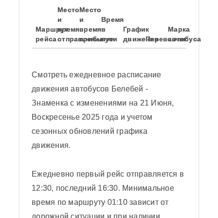
Место
Место
и
и
Время
Маршрут
время
время
в
График
Марка
рейса
отправления
прибытия
пути
движения
Перевозчик
автобуса
Смотреть ежедневное расписание
движения автобусов Белебей -
Знаменка с изменениями на 21 Июня,
Воскресенье 2025 года и учетом
сезонных обновлений графика
движения.
Согласен с политикой
конфиденциальности
Обновить картинку
Ежедневно первый рейс отправляется в
12:30, последний 16:30. Минимальное
время по маршруту 01:10 зависит от
дорожной ситуации и при наличии