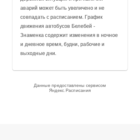
Отправить отзыв
аварий может быть увеличено и не
Средняя оценка пассажиров автобуса 0
совпадать с расписанием. График
из 5 на основании 0 отзывов на 2025
движения автобусов Белебей -
год.
Знаменка содержит изменения в ночное
и дневное время, будни, рабочие и
выходные дни.
Данные предоставлены сервисом
Яндекс.Расписания