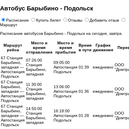
Автобус Барыбино - Подольск
Расписание
Купить билет
Отзывы
Добавить отзыв
Маршрут
Расписание автобусов Барыбино - Подольск на сегодня, завтра.
Место и
Место и
Маршрут
Время
График
время
время
Пере
рейса
в пути
движения
отправления
прибытия
67 Станция
07:26:00
Барыбино,
09:05:00
Станция
ООО
западная —
Автостанция
01:39
ежедневно
Барыбино,
"Домтр
Автостанция
Подольск
западная
Подольск
67 Станция
11:30:00
Барыбино,
13:06:00
Станция
ООО
западная —
Автостанция
01:36
ежедневно
Барыбино,
"Домтр
Автостанция
Подольск
западная
Подольск
67 Станция
14:50:00
Барыбино,
16:18:00
Станция
ООО
западная —
Автостанция
01:28
ежедневно
Барыбино,
"Домтр
Автостанция
Подольск
западная
Подольск