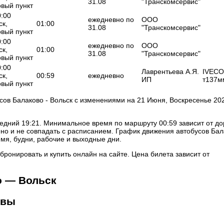
31.08
"Транскомсервис"
овый пункт
0:00
ежедневно по
ООО
ск,
01:00
31.08
"Транскомсервис"
овый пункт
0:00
ежедневно по
ООО
ск,
01:00
31.08
"Транскомсервис"
овый пункт
0:00
Лаврентьева А.Я.
IVECO 
ск,
00:59
ежедневно
ИП
т137м
овый пункт
ов Балаково - Вольск с изменениями на 21 Июня, Воскресенье 20
ледний 19:21. Минимальное время по маршруту 00:59 зависит от д
но и не совпадать с расписанием. График движения автобусов Бал
мя, будни, рабочие и выходные дни.
бронировать и купить онлайн на сайте. Цена билета зависит от
о — Вольск
ывы