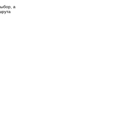
выбор, а
шрута