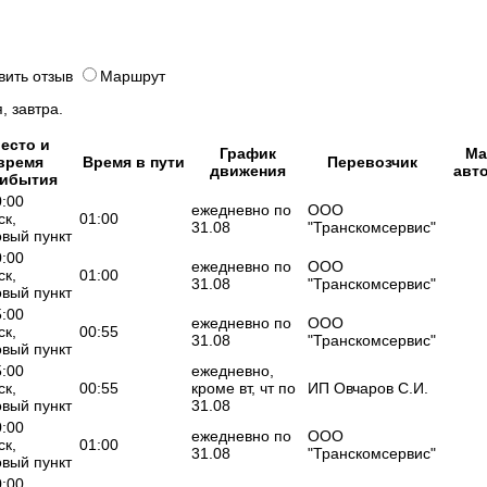
вить отзыв
Маршрут
, завтра.
есто и
График
Ма
время
Время в пути
Перевозчик
движения
авт
ибытия
0:00
ежедневно по
ООО
ск,
01:00
31.08
"Транскомсервис"
овый пункт
0:00
ежедневно по
ООО
ск,
01:00
31.08
"Транскомсервис"
овый пункт
5:00
ежедневно по
ООО
ск,
00:55
31.08
"Транскомсервис"
овый пункт
5:00
ежедневно,
ск,
00:55
кроме вт, чт по
ИП Овчаров С.И.
овый пункт
31.08
0:00
ежедневно по
ООО
ск,
01:00
31.08
"Транскомсервис"
овый пункт
0:00