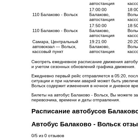
автостанция
касс
17:00:00
18:0
110 Балаково - Вольск
Балаково,
Воль
автостанция
касс
17:50:00
18:5
110 Балаково - Вольск
Балаково,
Воль
автостанция
касс
Самара, Центральный
19:21:00
20:2
автовокзал — Вольск,
Балаково,
Воль
кассовый пункт
автостанция
касс
Смотреть ежедневное расписание движения автобус
и учетом сезонных обновлений графика движения.
Ежедневно первый рейс отправляется в 05:20, пос
ситуации и при наличии аварий может быть увеличе
Вольск содержит изменения в ночное и дневное вре
Билеты на автобус Балаково - Вольск, Вы можете за
перевозчика, времени и даты отправления.
Расписание автобусов Балаков
Автобус Балаково - Вольск отз
0
/
5
из
0
отзывов