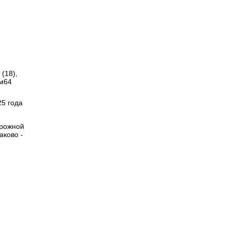
(18),
м64
25 года
орожной
аково -