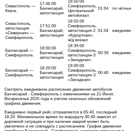
18:50:00
17:46:00
Севастополь —
Симферополь,
Бахчисарай,
01:04
по чётны
Керчь
Центральный
автостанция
автовокзал
18:55:00
Севастополь,
17:51:00
Симферополь,
автостанция
Бахчисарай,
автостанция-2
01:04
ежедневн
«Северная» —
автостанция
«Курортная»,
Симферополь
ж/д вокзал
18:39:00
18:00:00
Бахчисарай —
Симферополь,
Бахчисарай,
00:39
ежедневн
Симферополь
автостанция-3
автостанция
«Западная»
19:00:00
18:20:00
Бахчисарай —
Симферополь,
Бахчисарай,
00:40
ежедневн
Симферополь
автостанция-3
автостанция
«Западная»
Смотреть ежедневное расписание движения автобусов
Бахчисарай - Симферополь с изменениями на 21 Июня,
Воскресенье 2025 года и учетом сезонных обновлений
графика движения.
Ежедневно первый рейс отправляется в 05:40, последний
18:20. Минимальное время по маршруту 00:40 зависит от
дорожной ситуации и при наличии аварий может быть
увеличено и не совпадать с расписанием. График движения
автобусов Бахчисарай - Симферополь содержит изменения в