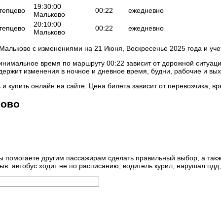
19:30:00
Атепцево
00:22
ежедневно
Мальково
20:10:00
Атепцево
00:22
ежедневно
Мальково
Мальково с изменениями на 21 Июня, Воскресенье 2025 года и уч
инимальное время по маршруту 00:22 зависит от дорожной ситуаци
держит изменения в ночное и дневное время, будни, рабочие и вы
и купить онлайн на сайте. Цена билета зависит от перевозчика, в
ково
Вы помогаете другим пассажирам сделать правильный выбор, а такж
ыв: автобус ходит не по расписанию, водитель курил, нарушал пдд,