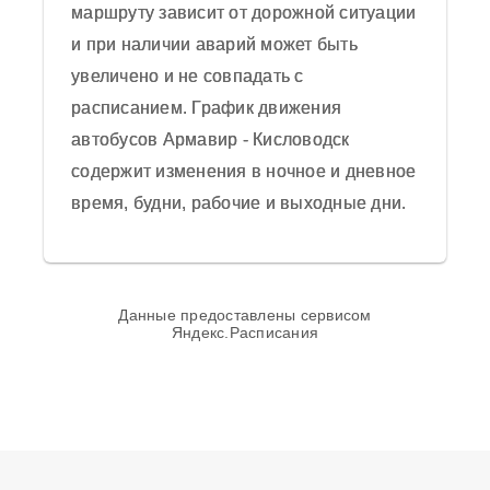
маршруту зависит от дорожной ситуации
Отправить отзыв
и при наличии аварий может быть
Средняя оценка пассажиров автобуса 0
увеличено и не совпадать с
из 5 на основании 0 отзывов на 2025
расписанием. График движения
год.
автобусов Армавир - Кисловодск
содержит изменения в ночное и дневное
время, будни, рабочие и выходные дни.
Данные предоставлены сервисом
Яндекс.Расписания