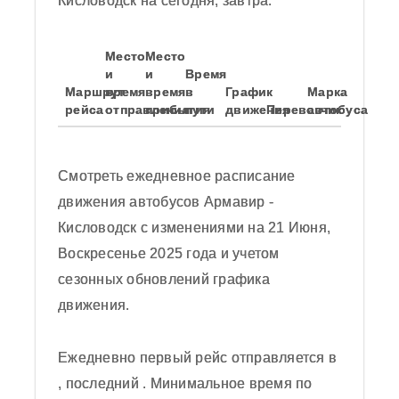
Кисловодск на сегодня, завтра.
Место
Место
и
и
Время
Маршрут
время
время
в
График
Марка
рейса
отправления
прибытия
пути
движения
Перевозчик
автобуса
Смотреть ежедневное расписание
движения автобусов Армавир -
Кисловодск с изменениями на 21 Июня,
Воскресенье 2025 года и учетом
сезонных обновлений графика
движения.
Согласен с политикой
конфиденциальности
Обновить картинку
Ежедневно первый рейс отправляется в
, последний . Минимальное время по