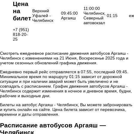
Цена
11:00:00
на
Верхний
09:45:00
Челябинск,
Уфалей -
01:15
еж
билет
Аргаяш
Северный
Челябинск
автовокзал
+7 (951)
818-20-
25
Смотреть ежедневное расписание движения автобусов Аргаяш -
Челябинск с изменениями на 21 Июня, Воскресенье 2025 года и
учетом сезонных обновлений графика движения.
Ежедневно первый рейс отправляется в 07:55, последний 09:45.
Минимальное время по маршруту 01:15 зависит от дорожной
ситуации и при наличии аварий может быть увеличено и не
совпадать с расписанием. График движения автобусов Аргаяш -
Челябинск содержит изменения в ночное и дневное время, будни,
рабочие и выходные дни.
Билеты на автобус Аргаяш - Челябинск, Вы можете забронировать
и купить онлайн на сайте. Цена билета зависит от перевозчика,
времени и даты отправления.
Расписание автобусов Аргаяш —
Челябинск