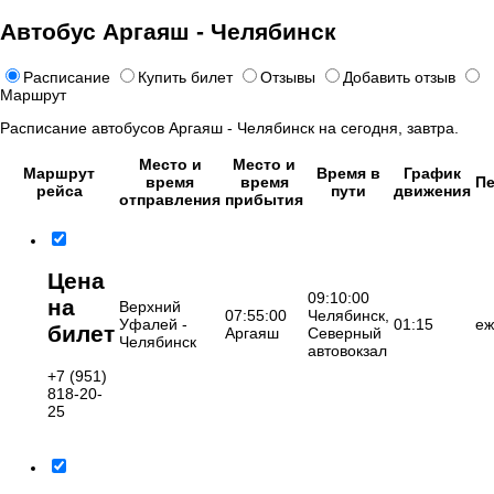
Автобус Аргаяш - Челябинск
Расписание
Купить билет
Отзывы
Добавить отзыв
Маршрут
Расписание автобусов Аргаяш - Челябинск на сегодня, завтра.
Место и
Место и
Маршрут
Время в
График
время
время
Пе
рейса
пути
движения
отправления
прибытия
Цена
09:10:00
на
Верхний
07:55:00
Челябинск,
Уфалей -
01:15
еж
билет
Аргаяш
Северный
Челябинск
автовокзал
+7 (951)
818-20-
25