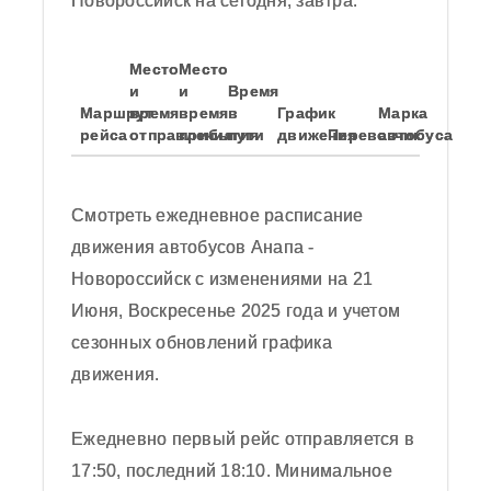
Новороссийск на сегодня, завтра.
Место
Место
и
и
Время
Маршрут
время
время
в
График
Марка
рейса
отправления
прибытия
пути
движения
Перевозчик
автобуса
Смотреть ежедневное расписание
движения автобусов Анапа -
Новороссийск с изменениями на 21
Июня, Воскресенье 2025 года и учетом
сезонных обновлений графика
движения.
Согласен с политикой
конфиденциальности
Обновить картинку
Ежедневно первый рейс отправляется в
17:50, последний 18:10. Минимальное