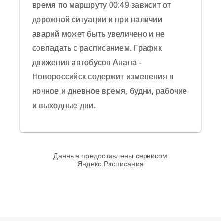
время по маршруту 00:49 зависит от
дорожной ситуации и при наличии
Отправить отзыв
аварий может быть увеличено и не
Средняя оценка пассажиров автобуса 0
совпадать с расписанием. График
из 5 на основании 0 отзывов на 2025
движения автобусов Анапа -
год.
Новороссийск содержит изменения в
ночное и дневное время, будни, рабочие
и выходные дни.
Данные предоставлены сервисом
Яндекс.Расписания