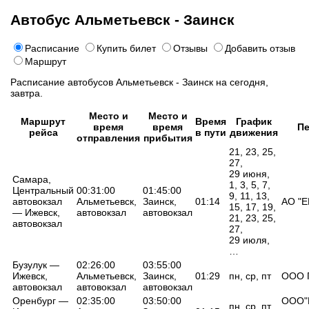
Автобус Альметьевск - Заинск
Расписание
Купить билет
Отзывы
Добавить отзыв
Маршрут
Расписание автобусов Альметьевск - Заинск на сегодня,
завтра.
Место и
Место и
Маршрут
Время
График
время
время
Пе
рейса
в пути
движения
отправления
прибытия
21, 23, 25,
27,
29 июня,
Самара,
1, 3, 5, 7,
Центральный
00:31:00
01:45:00
9, 11, 13,
автовокзал
Альметьевск,
Заинск,
01:14
АО "Е
15, 17, 19,
— Ижевск,
автовокзал
автовокзал
21, 23, 25,
автовокзал
27,
29 июля,
…
Бузулук —
02:26:00
03:55:00
Ижевск,
Альметьевск,
Заинск,
01:29
пн, ср, пт
ООО 
автовокзал
автовокзал
автовокзал
Оренбург —
02:35:00
03:50:00
ООО"
пн, ср, пт,