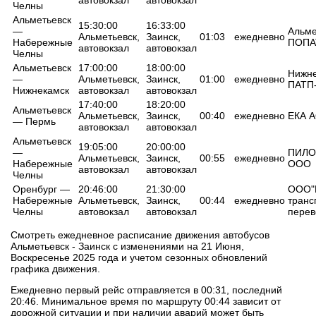
Челны
Альметьевск
15:30:00
16:33:00
—
Альме
Альметьевск,
Заинск,
01:03
ежедневно
Набережные
ПОПА
автовокзал
автовокзал
Челны
Альметьевск
17:00:00
18:00:00
Нижне
—
Альметьевск,
Заинск,
01:00
ежедневно
ПАТП
Нижнекамск
автовокзал
автовокзал
17:40:00
18:20:00
Альметьевск
Альметьевск,
Заинск,
00:40
ежедневно
ЕКА 
— Пермь
автовокзал
автовокзал
Альметьевск
19:05:00
20:00:00
—
ПИЛО
Альметьевск,
Заинск,
00:55
ежедневно
Набережные
ООО
автовокзал
автовокзал
Челны
Оренбург —
20:46:00
21:30:00
ООО"
Набережные
Альметьевск,
Заинск,
00:44
ежедневно
транс
Челны
автовокзал
автовокзал
перев
Смотреть ежедневное расписание движения автобусов
Альметьевск - Заинск с изменениями на 21 Июня,
Воскресенье 2025 года и учетом сезонных обновлений
графика движения.
Ежедневно первый рейс отправляется в 00:31, последний
20:46. Минимальное время по маршруту 00:44 зависит от
дорожной ситуации и при наличии аварий может быть