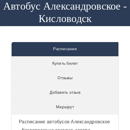
Автобус Александровское -
Кисловодск
Автобус
Расписание
Александровское
Купить билет
- Кисловодск
0
/
5
из
0
отзывов
Отзывы
отзывы
Добавить отзыв
Маршрут
Расписание автобусов Александровское