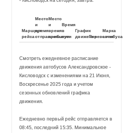
- Кисловодск на сегодня, завтра.
Место
Место
и
и
Время
Маршрут
время
время
в
График
Марка
рейса
отправления
прибытия
пути
движения
Перевозчик
автобуса
Смотреть ежедневное расписание
движения автобусов Александровское -
Кисловодск с изменениями на 21 Июня,
Воскресенье 2025 года и учетом
сезонных обновлений графика
движения.
Согласен с политикой
конфиденциальности
Обновить картинку
Ежедневно первый рейс отправляется в
08:45, последний 15:35. Минимальное